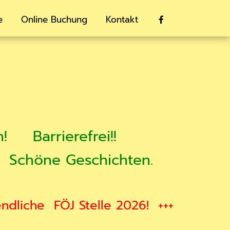
e
Online Buchung
Kontakt

h!
Barrierefrei!!
Schöne Geschichten.
endliche
FÖJ Stelle 2026!
+++