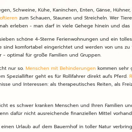
egen, Schweine, Kühe, Kaninchen, Enten, Gänse, Hühne
oftieren
zum Schauen, Staunen und Streicheln. Wer Tiere 
tnah erleben - man darf in viele Gehege hinein und das F
 sieben schöne 4-Sterne Ferienwohnungen und ein tolle
lle sind komfortabel eingerichtet und werden von uns zu 
- optimal für große Familien und Gruppen.
ht nur so.
Menschen mit Behinderungen
kommen sehr gu
peziallifter geht es für Rollifahrer direkt aufs Pferd.
R
nisse und Interessen: als therapeutisches Reiten, als Fre
cht es schwer kranken Menschen und Ihren Familien u
enn dafür nicht ausreichende finanziellen Mittel vorhand
einen Urlaub auf dem Bauernhof in toller Natur verbringe